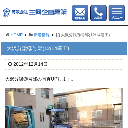
HOME
新着情報
大沢分譲⑧号邸(12/14着工)
大沢分譲⑧号邸(12/14着工)
2012年12月14日
大沢分譲⑧号邸の写真UPします。