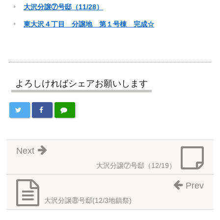
大沢分譲⑦号邸（11/28）
東大沢４丁目 分譲地 第１号棟 完成☆
よろしければシェアお願いします
Next
大沢分譲⑦号邸（12/19）
Prev
大沢分譲⑧号邸(12/3地鎮祭)