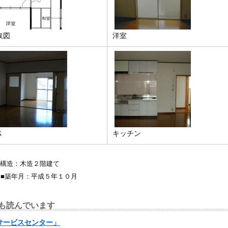
取図
洋室
Ｋ
キッチン
物構造：木造２階建て
6㎡ ■築年月：平成５年１０月
も読んでいます
サービスセンター」