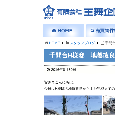
HOME
スタッフブログ
千間
千間台H様邸 地盤改
2016年6月30日
皆さまこんにちは。
今日はH様邸の地盤改良から土台完成まで