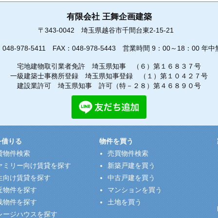
有限会社 王舞企画建築
〒343-0042
埼玉県越谷市千間台東2-15-21
：
048-978-5411
FAX：048-978-5443
営業時間 9：00～18：00 年中
宅地建物取引業者免許 埼玉県知事 （６）第１６８３７号
一級建築士事務所登録 埼玉県知事登録 （１）第１０４２７号
建設業許可 埼玉県知事 許可（特－２８）第４６８９０号
を借りる
物件を買う
貸物件検索
売買物件検索
ァミリー向け賃貸を探す
新築戸建を買う
生向け賃貸を探す
中古戸建を買う
近物件を探す
マンションを買う
浅物件を探す
土地を買う
レージハウスを探す