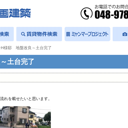
台H様邸 地盤改良～土台完了
良～土台完了
の流れを載せたいと思います。