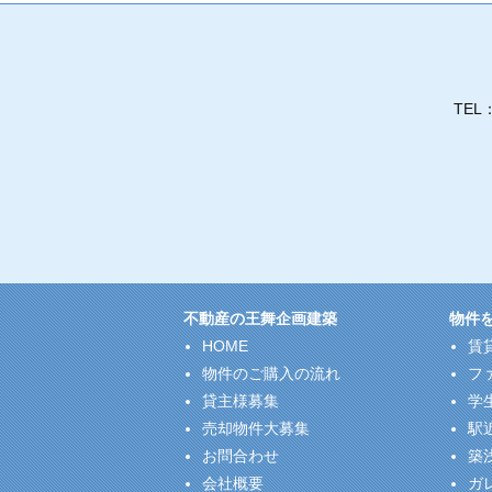
TEL
不動産の王舞企画建築
物件
HOME
賃
物件のご購入の流れ
フ
貸主様募集
学
売却物件大募集
駅
お問合わせ
築
会社概要
ガ