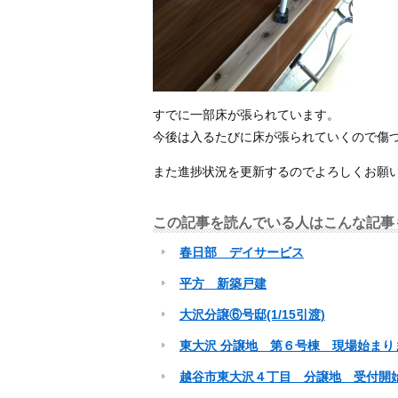
すでに一部床が張られています。
今後は入るたびに床が張られていくので傷
また進捗状況を更新するのでよろしくお願
この記事を読んでいる人はこんな記事
春日部 デイサービス
平方 新築戸建
大沢分譲⑥号邸(1/15引渡)
東大沢 分譲地 第６号棟 現場始まり
越谷市東大沢４丁目 分譲地 受付開