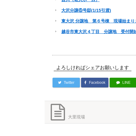
大沢分譲⑥号邸(1/15引渡)
東大沢 分譲地 第６号棟 現場始まり
越谷市東大沢４丁目 分譲地 受付開
よろしければシェアお願いします
Twitter
Facebook
LINE
大里現場