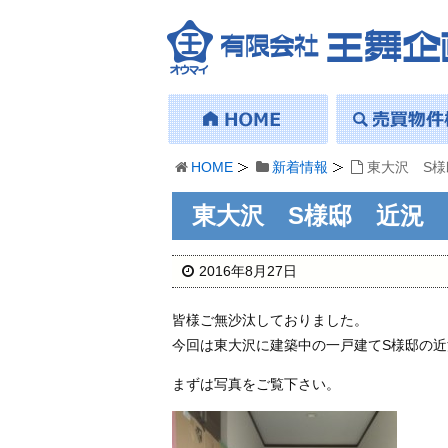
HOME
新着情報
東大沢 S様
東大沢 S様邸 近況
2016年8月27日
皆様ご無沙汰しておりました。
今回は東大沢に建築中の一戸建てS様邸の
まずは写真をご覧下さい。