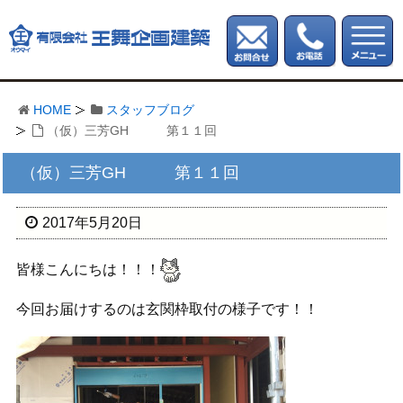
HOME
スタッフブログ
（仮）三芳GH 第１１回
（仮）三芳GH 第１１回
2017年5月20日
皆様こんにちは！！！
今回お届けするのは玄関枠取付の様子です！！