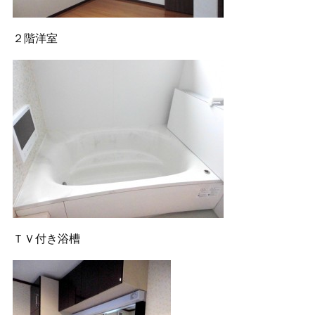
２階洋室
ＴＶ付き浴槽