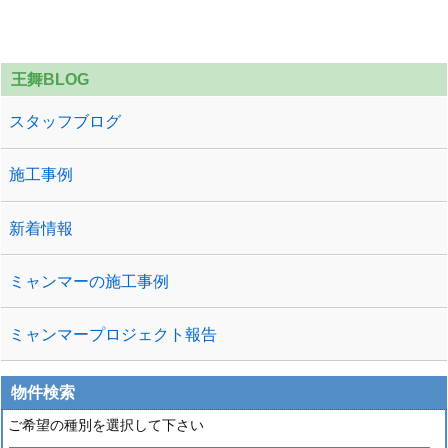
です。（3日までの様子） 現在は下屋部分のルー
フィングも終わり、 構造材、まぐさ、建具の枠に
...
王舞BLOG
スタッフブログ
施工事例
新着情報
ミャンマーの施工事例
ミャンマープロジェクト報告
物件検索
ご希望の種別を選択して下さい