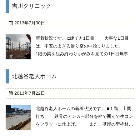
吉川クリニック
2013年7月30日
新着状況です。 □建て方1日目 大事な1日目
は、不安のよぎる曇り空の中始まりました。
1階の梁を組み終わりゆがみを見ての1日目無事終
了です。 □建て方2日目 梁の金物締めと床
を貼っていきます。 写真は、下と上からのも
北越谷老人ホーム
のです。 □建て方3日目（上棟） 2 ...
2013年7月22日
北越谷老人ホームの新着状況です。 ■１階、土間
打ち 鉄骨のアンカー部分を枠で囲んで生コン
をフラットに仕上げ。 また、基礎の型枠材料
の撤去のために一部床下開口を作りました。 ■
上棟 上棟後の写真です。 鉄骨はダブル