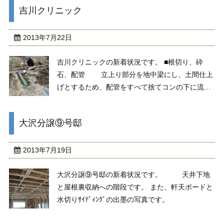
吉川クリニック
ナットで接続されています。（後日埋め戻し）
...
2013年7月22日
吉川クリニックの新着状況です。 ■根切り、砕
石、配管 立上り部分を地中梁にし、土間仕上
げとするため、配管をすべて捨てコンの下に流し
ました。 また、地中梁の根切り後、砕石を転
圧した状況です。 ■捨てコン 防水シートの
大沢分譲⑨号邸
上に捨てコンを打ちました。 捨てコンに墨出
しを ...
2013年7月19日
大沢分譲⑨号邸の新着状況です。 天井下地
と屋根裏収納への階段です。 また、軒天ボードと
水切りｻｲﾃﾞｨﾝｸﾞの出墨の写真です。