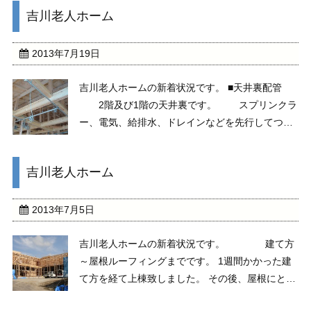
吉川老人ホーム
2013年7月19日
吉川老人ホームの新着状況です。 ■天井裏配管
2階及び1階の天井裏です。 スプリンクラ
ー、電気、給排水、ドレインなどを先行してつな
げております。 勾配の関係や界壁、照明器
具・天カセなどを考慮しています。 ■1階床
吉川老人ホーム
床下の水をｽﾎﾟﾝｼﾞでくみ取り乾燥させ、断熱
...
2013年7月5日
吉川老人ホームの新着状況です。 建て方
～屋根ルーフィングまでです。 1週間かかった建
て方を経て上棟致しました。 その後、屋根にとり
かかり、 垂木→野地板→防火野地→ルーフィング