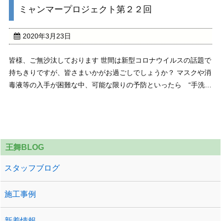
ミャンマープロジェクト第２２回
う！ こちらのお宅は室内でBBQやキャン ...
2020年3月23日
皆様、ご無沙汰しております 世間は新型コロナウイルスの話題で
持ちきりですが、皆さまいかがお過ごしでしょうか？ マスクや消
毒液等の入手が困難な中、可能な限りの予防といったら “手洗い
うがい” をきちんと行うことです！ 各々予防対策をバッチリ行
い、ウイルスが終息してくれるのをただただ ...
王舞BLOG
スタッフブログ
施工事例
新着情報