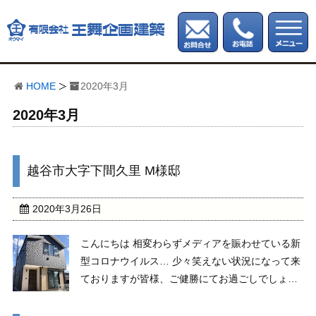
HOME
2020年3月
2020年3月
越谷市大字下間久里 M様邸
2020年3月26日
こんにちは 相変わらずメディアを賑わせている新
型コロナウイルス… 少々笑えない状況になって来
ておりますが皆様、ご健勝にてお過ごしでしょう
か？ さて、我が社の施工は円滑に進み完成いた
しました。 それではこだわりの物件みてみましょ