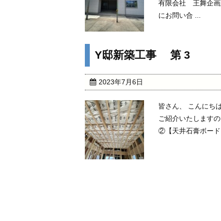
有限会社 王舞企画
にお問い合 ...
Y邸新築工事 第 3
2023年7月6日
皆さん、 こんにち
ご紹介いたします
②【天井石膏ボード