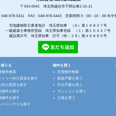
〒343-0042
埼玉県越谷市千間台東2-15-21
：
048-978-5411
FAX：048-978-5443
営業時間 9：00～18：00 年中
宅地建物取引業者免許 埼玉県知事 （６）第１６８３７号
一級建築士事務所登録 埼玉県知事登録 （１）第１０４２７号
建設業許可 埼玉県知事 許可（特－２８）第４６８９０号
を借りる
物件を買う
貸物件検索
売買物件検索
ァミリー向け賃貸を探す
新築戸建を買う
生向け賃貸を探す
中古戸建を買う
近物件を探す
マンションを買う
浅物件を探す
土地を買う
レージハウスを探す