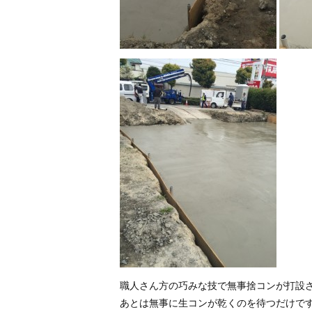
職人さん方の巧みな技で無事捨コンが打設
あとは無事に生コンが乾くのを待つだけで