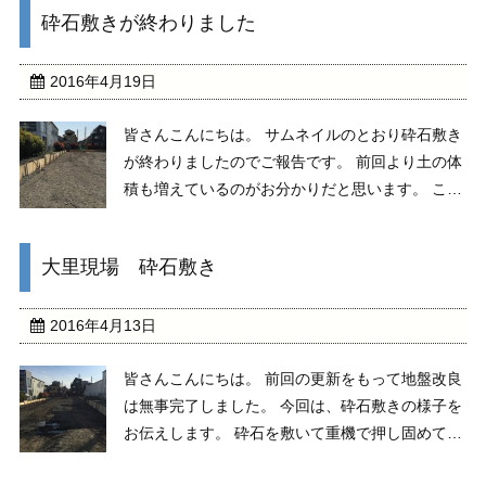
砕石敷きが終わりました
し作業は難しいらしいので職人さん方もとても神
経 を使う ...
2016年4月19日
皆さんこんにちは。 サムネイルのとおり砕石敷き
が終わりましたのでご報告です。 前回より土の体
積も増えているのがお分かりだと思います。 これ
で建物を建てても問題ないくらいの頑丈な地盤に
生まれ変わりました。 次回は捨コンの様子をご紹
大里現場 砕石敷き
介していきたいと思いますのでお楽しみに！
2016年4月13日
皆さんこんにちは。 前回の更新をもって地盤改良
は無事完了しました。 今回は、砕石敷きの様子を
お伝えします。 砕石を敷いて重機で押し固めてい
る様子です。 砕石を敷き込み重機で十分転圧する