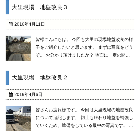
ことで、これから作る基礎が沈みこまないように
大里現場 地盤改良３
締め固めています。 建物を建てるまでにはまだま
だ工程 ...
2016年4月11日
皆様こんにちは。 今回も大里の現場地盤改良の様
子をご紹介したいと思います。 まずは写真をどう
ぞ。 お分かり頂けましたか？ 地面に一定の間隔
で円形状に砕石が敷き詰められているのが分かる
と思います。 これがアクパド工法（別名：地盤安
大里現場 地盤改良２
心造工法）と呼ばれる工法です。 前回も説明しま
したが ...
2016年4月6日
皆さんお疲れ様です。 今回は大里現場の地盤改良
について追記します。 切土も終わり地盤を補強し
ていくため、準備をしている最中の写真です。 今
回の地盤改良はアクパド工法という工法で地盤を