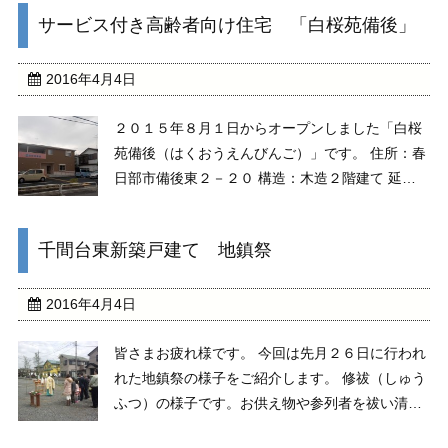
強化していきます。 機械で地盤に一定間隔で穴を
サービス付き高齢者向け住宅 「白桜苑備後」
掘り、そこに砕石を敷き詰めて柱のようにしてい
きます。 ...
2016年4月4日
２０１５年８月１日からオープンしました「白桜
苑備後（はくおうえんびんご）」です。 住所：春
日部市備後東２－２０ 構造：木造２階建て 延べ
面積：９２６．２６㎡ 室数：２５室 ◆外観・玄
関 全体はブラウン色と白色で統一し、建物名の
千間台東新築戸建て 地鎮祭
回りを桜色のワンポイントにしています。玄関入
口前には ...
2016年4月4日
皆さまお疲れ様です。 今回は先月２６日に行われ
れた地鎮祭の様子をご紹介します。 修祓（しゅう
ふつ）の様子です。お供え物や参列者を祓い清め
る儀式だそうです。 この後降神の儀、献餞（けん