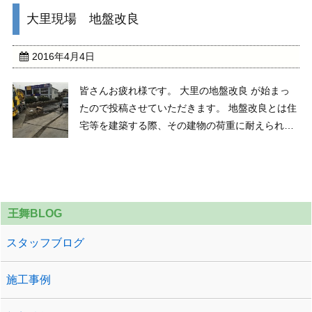
せん）の儀と続きます。 祝詞奏上（のりとそうじ
大里現場 地盤改良
ょう） の様子です。神主が工事の概要を神様に報
告して ...
2016年4月4日
皆さんお疲れ様です。 大里の地盤改良 が始まっ
たので投稿させていただきます。 地盤改良とは住
宅等を建築する際、その建物の荷重に耐えられる
よう地盤を補強する工法です。 建築する際のほと
んどは地盤改良が必要でとても重要な工程の一つ
になります。 今後も進捗状況を投稿していきます
のでよろ ...
王舞BLOG
スタッフブログ
施工事例