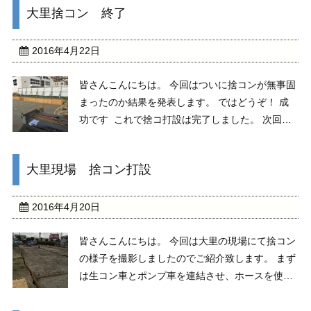
大里捨コン 終了
この配筋はとても繊細な作業で配筋が弱かったり
ズレてい ...
2016年4月22日
皆さんこんにちは。 今回はついに捨コンが無事固
まったのか結果を発表します。 ではどうぞ！ 成
功です これで捨コ打設は完了しました。 次回は
基礎配筋に入ります。乞うご期待！
大里現場 捨コン打設
2016年4月20日
皆さんこんにちは。 今回は大里の現場にて捨コン
の様子を撮影しましたのでご紹介致します。 まず
は生コン車とポンプ車を連結させ、ホースを使っ
て生コンクリートを型に流し込んでいきます。 そ
して職人さん方の手で均していくのです。この均