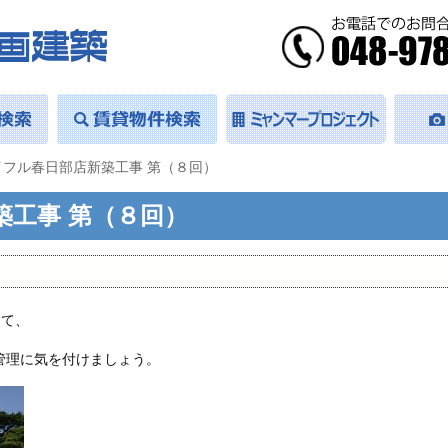
イフル春日部店新築工事 第（８回）
築工事 第（８回）
って、
管理に気を付けましょう。