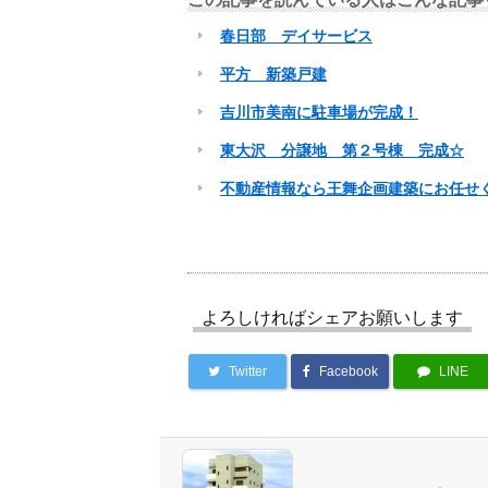
春日部 デイサービス
平方 新築戸建
吉川市美南に駐車場が完成！
東大沢 分譲地 第２号棟 完成☆
不動産情報なら王舞企画建築にお任せ
よろしければシェアお願いします
Twitter
Facebook
LINE