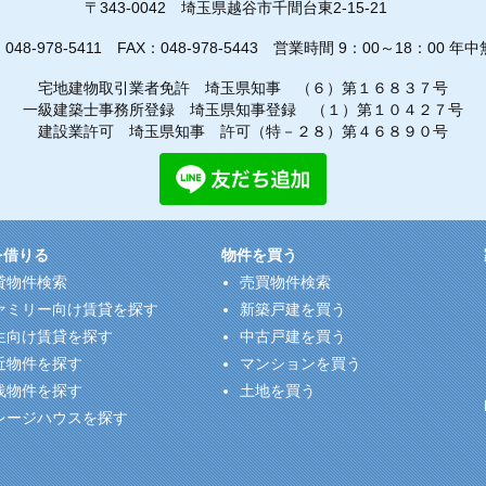
〒343-0042
埼玉県越谷市千間台東2-15-21
：
048-978-5411
FAX：048-978-5443
営業時間 9：00～18：00 年中
宅地建物取引業者免許 埼玉県知事 （６）第１６８３７号
一級建築士事務所登録 埼玉県知事登録 （１）第１０４２７号
建設業許可 埼玉県知事 許可（特－２８）第４６８９０号
を借りる
物件を買う
貸物件検索
売買物件検索
ァミリー向け賃貸を探す
新築戸建を買う
生向け賃貸を探す
中古戸建を買う
近物件を探す
マンションを買う
浅物件を探す
土地を買う
レージハウスを探す