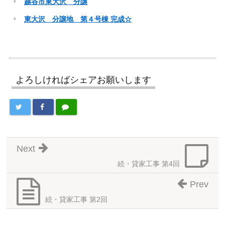
越谷市東大沢 分譲
東大沢 分譲地 第４号棟 完成☆
よろしければシェアお願いします
Next
続・貸家工事 第4回
Prev
続・貸家工事 第2回