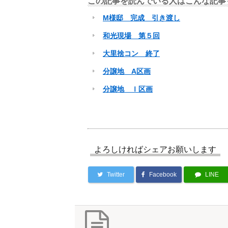
この記事を読んでいる人はこんな記事
M様邸 完成 引き渡し
和光現場 第５回
大里捨コン 終了
分譲地 A区画
分譲地 Ｉ区画
よろしければシェアお願いします
Twitter
Facebook
LINE