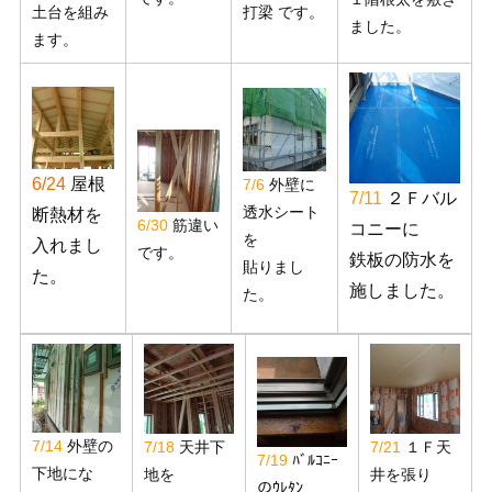
土台を組み
打梁 です。
ました。
ます。
6/24
屋根
7/6
外壁に
7/11
２Ｆバル
透水シート
断熱材を
6/30
筋違い
コニーに
を
入れまし
です。
鉄板の防水を
貼りまし
た。
施しました。
た。
7/14
外壁の
7/18
天井下
7/21
１Ｆ天
7/19
ﾊﾞﾙｺﾆｰ
下地にな
地を
井を張り
のｳﾚﾀﾝ