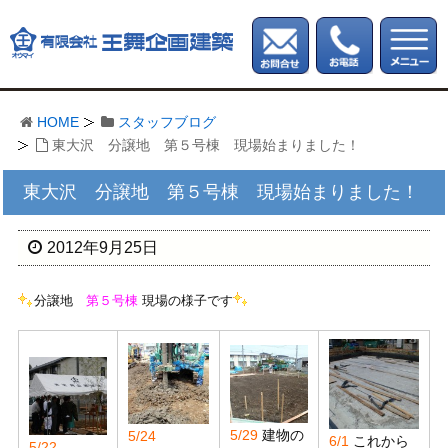
HOME
スタッフブログ
東大沢 分譲地 第５号棟 現場始まりました！
東大沢 分譲地 第５号棟 現場始まりました！
2012年9月25日
分譲地
第５号棟
現場の様子です
5/29
建物の
5/24
6/1
これから
5/22