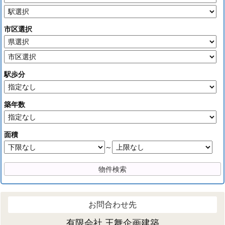
市区選択
駅歩分
築年数
面積
～
お問合わせ先
有限会社 王舞企画建築