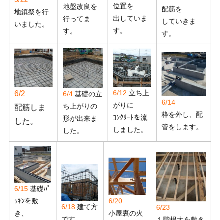
位置を
地盤改良を
配筋を
地鎮祭を行
出していま
行ってま
していきま
いました。
す。
す。
す。
6/12
立ち上
6/2
6/4
基礎の立
6/14
がりに
ち上がりの
配筋しま
枠を外し、配
ｺﾝｸﾘｰﾄを流
形が出来ま
した。
管をします。
しました。
した。
6/15
基礎ﾊﾟ
ｯｷﾝを敷
6/20
6/18
建て方
6/23
き、
小屋裏の火
です。
１階根太を敷き