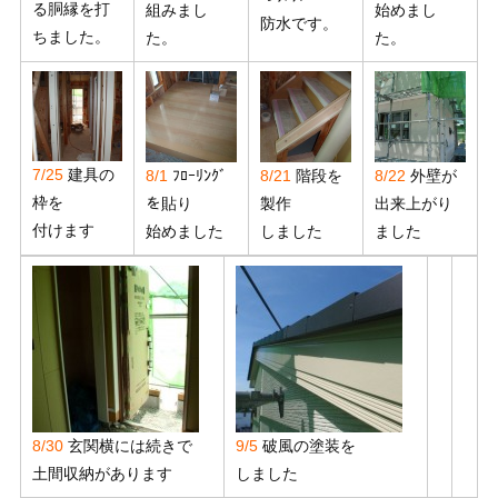
る胴縁を打
組みまし
始めまし
防水です。
ちました。
た。
た。
7/25
建具の
8/1
ﾌﾛｰﾘﾝｸﾞ
8/21
階段を
8/22
外壁が
枠を
を貼り
製作
出来上がり
付けます
始めました
しました
ました
8/30
玄関横には続きで
9/5
破風の塗装を
土間収納があります
しました