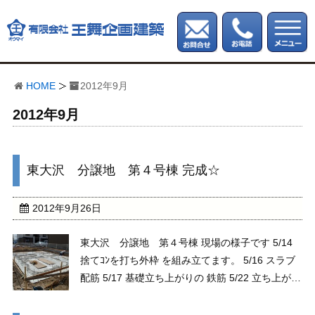
HOME
2012年9月
2012年9月
東大沢 分譲地 第４号棟 完成☆
2012年9月26日
東大沢 分譲地 第４号棟 現場の様子です 5/14
捨てｺﾝを打ち外枠 を組み立てます。 5/16 スラブ
配筋 5/17 基礎立ち上がりの 鉄筋 5/22 立ち上がり
に ｺﾝｸﾘｰﾄ を打ち込みました。 5/26 土台を 敷き始
めました。 5/28 建て方です。 6/1 玄関土間 ...