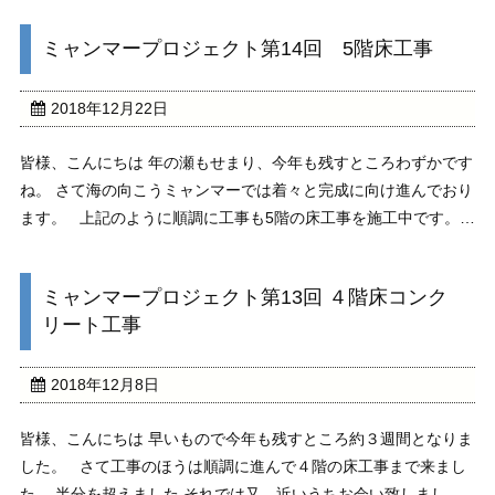
お洒落なつくりな１K主体の学生さんや単身のお
ミャンマープロジェクト第14回 5階床工事
勤めの方にお勧めです 写真の様に威風堂々 ...
2018年12月22日
皆様、こんにちは 年の瀬もせまり、今年も残すところわずかです
ね。 さて海の向こうミャンマーでは着々と完成に向け進んでおり
ます。 上記のように順調に工事も5階の床工事を施工中です。
それでは皆様、又お会いいたしましょう
ミャンマープロジェクト第13回 ４階床コンク
リート工事
2018年12月8日
皆様、こんにちは 早いもので今年も残すところ約３週間となりま
した。 さて工事のほうは順調に進んで４階の床工事まで来まし
た。 半分を超えました それでは又、近いうちお会い致しましょ