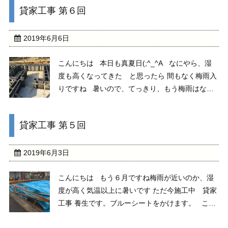
貸家工事 第６回
なんですね それでは、ただ今施工中 ...
2019年6月6日
こんにちは 本日も真夏日(;^_^A なにやら、湿
度も高くなってきた と思ったら 間もなく梅雨入
りですね 暑いので、てっきり、もう梅雨はなく
夏になったと思っていました（笑） ただ今施工
中 貸家工事 養生期間を終え、立上部分の型枠
貸家工事 第５回
を設置しました。 アン ...
2019年6月3日
こんにちは もう６月ですね梅雨が近いのか、湿
度が高く気温以上に暑いです ただ今施工中 貸家
工事 養生です。ブルーシートをかけます。 この
時期なので、急な雨の防止を図っております。時