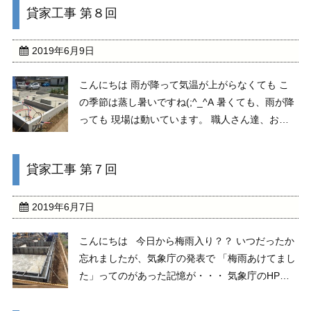
貸家工事 第８回
式なので上げてあります。 それでは ...
2019年6月9日
こんにちは 雨が降って気温が上がらなくても こ
の季節は蒸し暑いですね(;^_^A 暑くても、雨が降
っても 現場は動いています。 職人さん達、お疲
れ様ですm(__)m それでは、現在今施工中 貸家
工事 床下配管工事を報告いたします(‘◇’)ゞ 『こ
貸家工事 第７回
ろがし』と ...
2019年6月7日
こんにちは 今日から梅雨入り？？ いつだったか
忘れましたが、気象庁の発表で 「梅雨あけてまし
た」ってのがあった記憶が・・・ 気象庁のHPみ
ると 今年の梅雨入り 奄美大島 「5月14日ごろ」
沖縄 「5月16日ごろ」 と こういう感じの発表