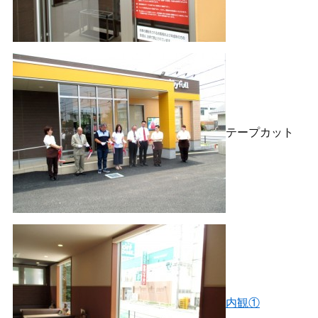
テープカット
内観①