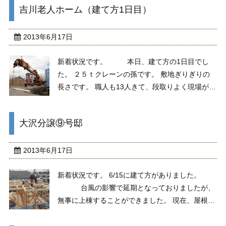
吉川老人ホーム（建て方1日目）
2013年6月17日
新着状況です。 本日、建て方の1日目でし
た。 ２５ｔクレーンの孫です。 敷地ぎりぎりの
長さです。 職人も13人きて、段取りよく現場が進
みました。 1Fの訳２／３ほど終わりました。 明
日は残りの柱・梁と金物関係～2Fﾈﾀﾞﾚｽの一部ま
大沢分譲⑨号邸
で進む予定です。
2013年6月17日
新着状況です。 6/15に建て方がありました。
台風の影響で延期となっておりましたが、
無事に上棟することができました。 現在、屋根を
製作中です。