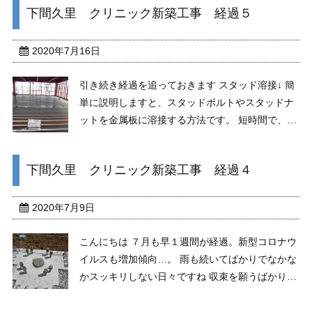
下間久里 クリニック新築工事 経過５
ラウンジが併設されていたり、フリマアプリの物
撮り用スペ ...
2020年7月16日
引き続き経過を追っておきます スタッド溶接↓ 簡
単に説明しますと、スタッドボルトやスタッドナ
ットを金属板に溶接する方法です。 短時間で、高
強度での溶接ができ、さらには量産に向いている
のが特徴です。 ワイヤーメッシュ敷き↓ 土間コン
下間久里 クリニック新築工事 経過４
クリート工事で重要である一つ。 下地を堅固にす
る ...
2020年7月9日
こんにちは ７月も早１週間が経過。新型コロナウ
イルスも増加傾向…。 雨も続いてばかりでなかな
かスッキリしない日々ですね 収束を願うばかりで
はもはや事態はおさまらない状況を感じます。 関
東圏である私は特に用心のして生活しないとです