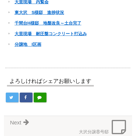
大里現場 内覧会
東大沢 S様邸 進捗状況
千間台H様邸 地盤改良～土台完了
大里現場 耐圧盤コンクリート打込み
分譲地 I区画
よろしければシェアお願いします
Next
大沢分譲⑧号邸