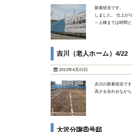
新着状況です。 
しました。 仕上が
～上棟までは時間と
吉川（老人ホーム）4/22
2013年4月22日
吉川の新着状況です
高さを合わせながら
大沢分譲⑧号邸