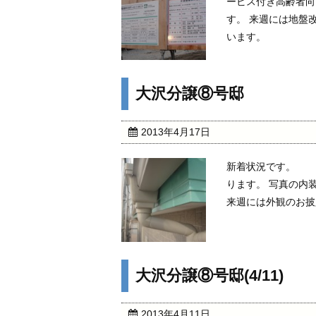
ービス付き高齢者
す。 来週には地盤
います。
大沢分譲⑧号邸
2013年4月17日
新着状況です。 
ります。 写真の内
来週には外観のお披
大沢分譲⑧号邸(4/11)
2013年4月11日