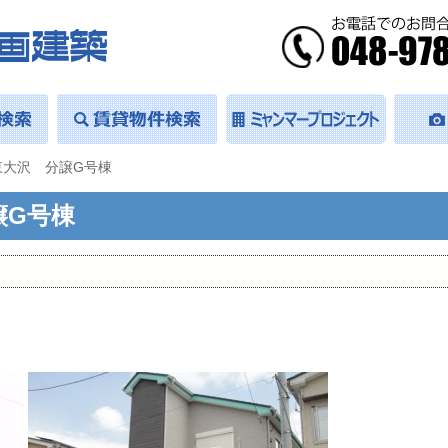
東大沢 分譲G号棟
譲G号棟