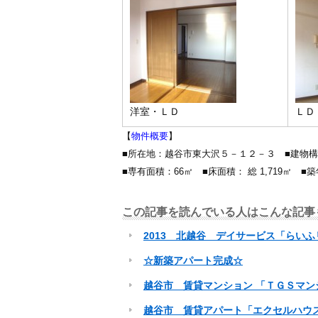
洋室・ＬＤ
ＬＤ
【
物件概要
】
■所在地：越谷市東大沢５－１２－３ ■建物
■専有面積：66㎡ ■床面積： 総 1,719㎡ 
この記事を読んでいる人はこんな記事
2013 北越谷 デイサービス「らい
☆新築アパート完成☆
越谷市 賃貸マンション 「ＴＧＳマン
越谷市 賃貸アパート「エクセルハウ