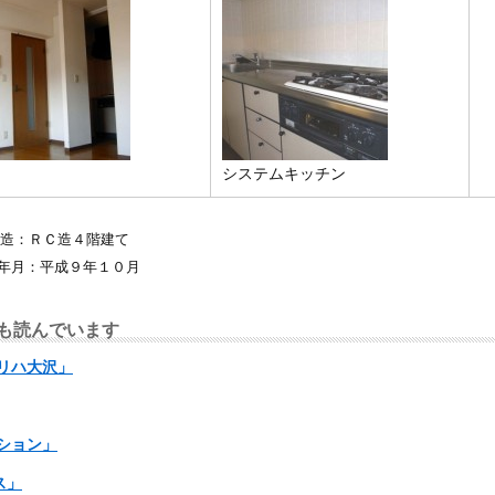
システムキッチン
構造：ＲＣ造４階建て
■築年月：平成９年１０月
も読んでいます
ふリハ大沢」
ション」
ス」