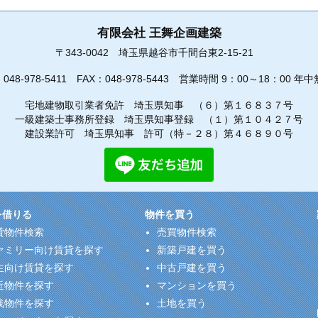
有限会社 王舞企画建築
〒343-0042
埼玉県越谷市千間台東2-15-21
：
048-978-5411
FAX：048-978-5443
営業時間 9：00～18：00 年中
宅地建物取引業者免許 埼玉県知事 （６）第１６８３７号
一級建築士事務所登録 埼玉県知事登録 （１）第１０４２７号
建設業許可 埼玉県知事 許可（特－２８）第４６８９０号
を借りる
物件を買う
貸物件検索
売買物件検索
ァミリー向け賃貸を探す
新築戸建を買う
生向け賃貸を探す
中古戸建を買う
近物件を探す
マンションを買う
浅物件を探す
土地を買う