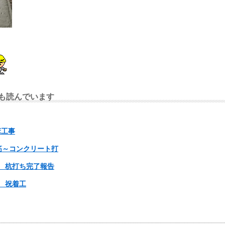
も読んでいます
床工事
筋～コンクリート打
 杭打ち完了報告
 祝着工